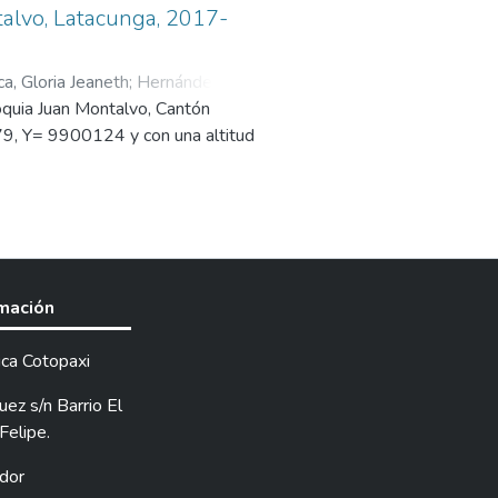
alvo, Latacunga, 2017-
a, Gloria Jeaneth
;
Hernández
roquia Juan Montalvo, Cantón
79, Y= 9900124 y con una altitud
tificador (Wayra) en el cultivo de
ultivo.
4 repeticiones. Para interpretar
iables: días a la emergencia,
rmación
 del tubérculo, rendimiento por
ica Cotopaxi
el mayor porcentaje de emergencia
73 %. Respecto a la altura, el
ez s/n Barrio El
na media de 17,43 cm. En las
Felipe.
 una mayor incidencia de plagas y
dor
a que se detectó fue pulgilla