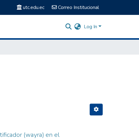
utc.edu.ec
Correo Institucional
Log In
ficador (wayra) en el