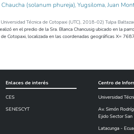
 Chaucha (solanum phureja), Yugsiloma, Juan Mont
 Universidad Técnica de Cotopaxi (UTC),
2018-02
)
Tulpa Baltazac
realizó en el predio de la Sra. Blanca Chancusig ubicado en la par
a de Cotopaxi, localizada en las coordenadas geográficas X= 768
o fue evaluar el efecto de dos compost en combinación con un for
m phureja), con el propósito de incrementar la producción en el c
 de Bloques Completamente al Azar. (DBCA) con 4 tratamientos y 
ación de los resultados, se aplicó la prueba de Tukey al 5%.
alcanzar los objetivos propuestos, se analizaron las siguientes var
Enlaces de interés
Centro de Info
cidencia y severidad de enfermedades, número de tubérculos, peso
CES
Universidad Técn
btenidos, se concluyó lo siguiente: El tratamiento que presentó 
e no se aplicó ningún tipo de fertilización) con un promedio de 80,
SENESCYT
Av. Simón Rodrígu
e la mezcla de compost de vaca con el fortificador wayra, con u
Ejido Sector San 
 aplicó ningún tipo de fertilización (parcelas testigo) se observó
Latacunga - Ecua
n 39,29 % y un 49,30% de afectación, respectivamente). La plag