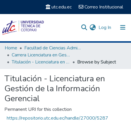
utc.edu.ec
Correo Institucional
(current)
Log In
Communities & Collections
Home
Facultad de Ciencias Administrativas y Económicas
Carrera Licenciatura en Gestión de la Información Gerencial
Search
Titulación - Licenciatura en Gestión de la Información Gerencial
Browse by Subject
Titulación - Licenciatura en
Gestión de la Información
Gerencial
Permanent URI for this collection
https://repositorio.utc.edu.ec/handle/27000/5287