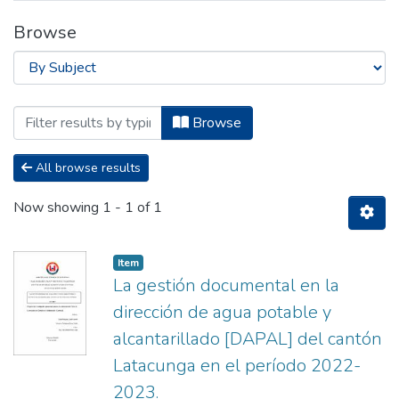
Browse
Browsing Titulación - Licenciatura en G
Browse
All browse results
Now showing
1 - 1 of 1
Item
La gestión documental en la
dirección de agua potable y
alcantarillado [DAPAL] del cantón
Latacunga en el período 2022-
2023.