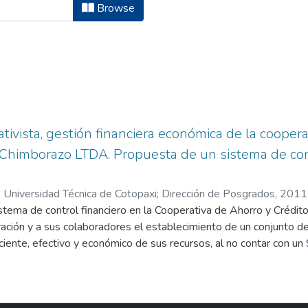
bilidad y Auditoria by Subject "Con
Browse
ivista, gestión financiera económica de la coopera
himborazo LTDA. Propuesta de un sistema de contr
 Universidad Técnica de Cotopaxi; Dirección de Posgrados,
2011
istema de control financiero en la Cooperativa de Ahorro y Crédi
ración y a sus colaboradores el establecimiento de un conjunto 
ciente, efectivo y económico de sus recursos, al no contar con un
cesos se realicen en su mayoría con una inadecuada Gestión Admin
do de control aplicado, esto encamina a la institución hacia un fu
ble y está sustentado en una base teórica apropiada el informe CO