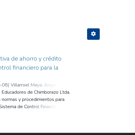
trol financiero"
tiva de ahorro y crédito
ol financiero para la
-08
)
Villarroel Maya, Angel
to Educadores de Chimborazo Ltda.
de normas y procedimientos para
 Sistema de Control Financiero, se
istrativa Financiera y sin
turo indeseable. Esta investigación
SO, a su vez utiliza la