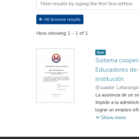
Browsing Maestría en Conta
All browse results
Now showing
1 - 1 of 1
Item
Sistema cooperat
Educadores de C
institución.
(
Ecuador: Latacunga:
Alberto
La ausencia de un s
;
Impide a la administ
lograr un empleo efi
ocasiona que los pro
Show more
descripción del méto
es un Proyecto facti