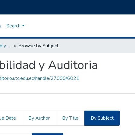
s
Search
Maestría en Contabilidad y Auditoria
Browse by Subject
ilidad y Auditoria
ositorio.utc.edu.ec/handle/27000/6021
ue Date
By Author
By Title
By Subject