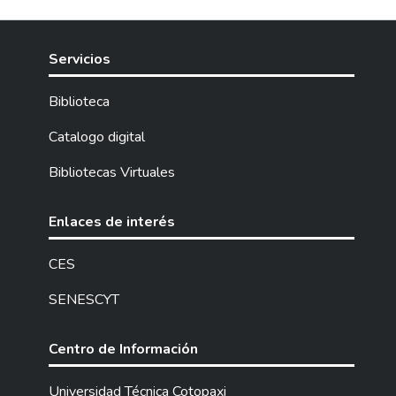
creando beneficios tanto al estudiante
como al docente, para esto hemos
estructurado cuatro categorías
Servicios
fundamentales, las mismas que se
encuentran ya expuestas, al igual que se
Biblioteca
encuentra la Metodología de la
Investigación en donde fue necesario dar
Catalogo digital
mención al problema suscitado dentro de la
Bibliotecas Virtuales
Carrera de Ingeniería Comercial como es la
falta de aplicación de herramientas
tecnológicas útiles, que enriquezcan los
Enlaces de interés
conocimientos del estudiante y mejore en
gran manera el proceso de enseñanza
CES
otorgado por el docente como tal, con esto
SENESCYT
nace nuestro aporte tecnológico de diseñar
un manual de funcionamiento en donde se
encuentra expuesto las principales
Centro de Información
funciones que contiene el Software
StockBase Pos, el mismo que viene
Universidad Técnica Cotopaxi