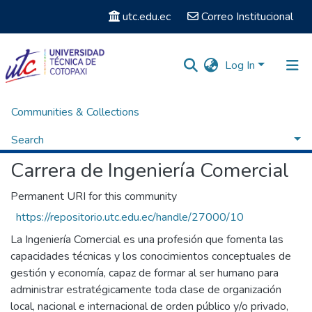
utc.edu.ec
Correo Institucional
Log In
Communities & Collections
Home
Facultad de Ciencias Administrativas y Humanísticas
Carrera de Ingeniería Comercial
Browse by Subject
Search
Carrera de Ingeniería Comercial
Permanent URI for this community
https://repositorio.utc.edu.ec/handle/27000/10
La Ingeniería Comercial es una profesión que fomenta las
capacidades técnicas y los conocimientos conceptuales de
gestión y economía, capaz de formar al ser humano para
administrar estratégicamente toda clase de organización
local, nacional e internacional de orden público y/o privado,