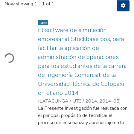
Now showing
1 - 1 of 1
Item
El software de simulación
empresarial Stockbase pos, para
facilitar la aplicaciòn de
ding...
administración de operaciones
para los estudiantes de la carrera
de Ingeniería Comercial, de la
Universidad Técnica de Cotopaxi
en el año 2014
(
LATACUNGA / UTC / 2014,
2014-05
)
Castro Padilla, Ana Fernanda
La Presente Investigación fue realizada con
;
Unapucha
Caizaguano, Mónica Natali
el principal propósito de tecnificar el
;
Borja Brazales,
Yadira Paola
proceso de enseñanza y aprendizaje en la
cátedra de Administración de Operaciones