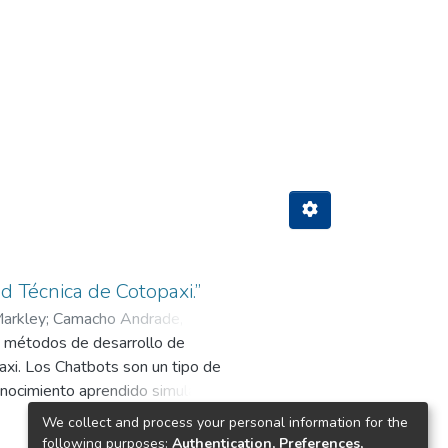
by Subject ", ÁRBOL DE DECISIONES"
 Técnica de Cotopaxi.”
arkley
;
Camacho Andrade,
bre métodos de desarrollo de
axi. Los Chatbots son un tipo de
 conocimiento aprendido simulando
puesta, tienen la disponibilidad
We collect and process your personal information for the
 preguntas complejas. El objetivo
following purposes:
Authentication, Preferences,