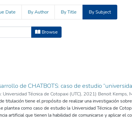
ue Date
By Author
By Title
By Subject
cias de la Ingeniería y Aplicadas 
Browse
rrollo de CHATBOTS: caso de estudio “universidad
: Universidad Técnica de Cotopaxi (UTC),
2021
)
Benoit Kemps, M
de titulación tiene el propósito de realizar una investigación so
Tapia Cerda, Verónica del Consuelo
se plantea como caso de estudio la Universidad Técnica de Cotop
ncia artificial que tienen la habilidad de comunicarse y aplicar el
na. La creación de un Chatbot permite disminuir los tiempos de res
 los usuarios de forma permanente y son capaces de responder a