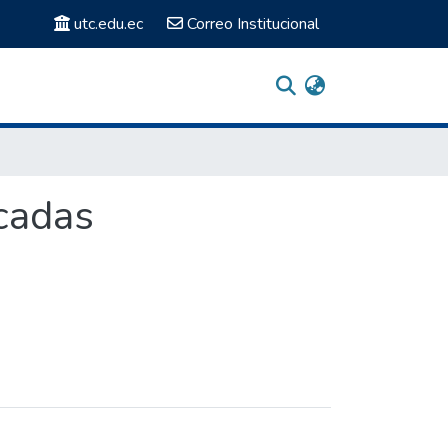
utc.edu.ec
Correo Institucional
icadas