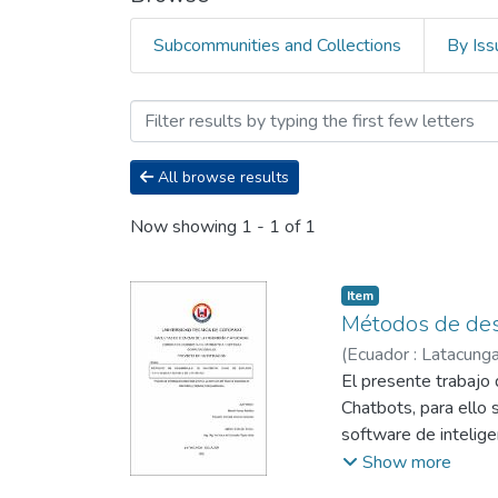
Subcommunities and Collections
By Iss
Browsing Facultad de Cien
All browse results
Now showing
1 - 1 of 1
Item
Métodos de desa
(
Ecuador : Latacunga
Antonio Sebastián
El presente trabajo 
;
Chatbots, para ello 
software de intelige
la inteligencia huma
Show more
de atender dudas de