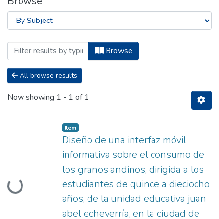
Browse
Browsing Titulación - Ingeniería en D
Browse
All browse results
Now showing
1 - 1 of 1
Item
Diseño de una interfaz móvil
informativa sobre el consumo de
los granos andinos, dirigida a los
Loading...
estudiantes de quince a dieciocho
años, de la unidad educativa juan
abel echeverría, en la ciudad de