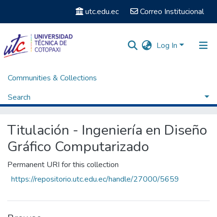
utc.edu.ec
Correo Institucional
Log In
Communities & Collections
Home
Facultad de Ciencias Humanas y Educación
Carrera Ingeniería en Diseño Gráfico Computarizado
Search
Titulación - Ingeniería en Diseño Gráfico Computarizado
Browse by Subject
Titulación - Ingeniería en Diseño
Gráfico Computarizado
Permanent URI for this collection
https://repositorio.utc.edu.ec/handle/27000/5659