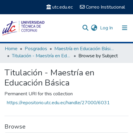
utc.edu.ec
Correo Institucional
(current)
Log In
Communities & Collections
Home
Posgrados
Maestría en Educación Básica
Titulación - Maestría en Educación Básica
Browse by Subject
Search
Titulación - Maestría en
Educación Básica
Permanent URI for this collection
https://repositorio.utc.edu.ec/handle/27000/6031
Browse