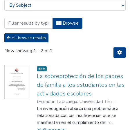
Browsing Titulación - Maestría en Edu
Browse
All browse results
Now showing
1 - 2 of 2
Item
La sobreprotección de los padres
de familia a los estudiantes en las
actividades escolares.
(
Ecuador: Latacunga: Universidad Técnica de
Cotopaxi; UTC.,
La investigación abarca una problemática
2020-03
)
Jácome Quimbita,
Jorge Gustavo
relacionada con las insuficiencias que se
;
Cajas Cayo, Isaac Eduardo
manifiestan en el cumplimiento del rol
educativo de la familia del subnivel Básica
Show more