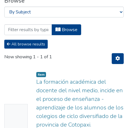
Browse
Browsing Titulación - Carrera de Cont
Browse
All browse results
Now showing
1 - 1 of 1
Item
La formación académica del
docente del nivel medio, incide en
el proceso de enseñanza -
aprendizaje de los alumnos de los
No
colegios de ciclo diversifiado de la
Thumbn
provincia de Cotopaxi.
ail