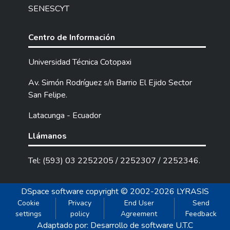
SENESCYT
Centro de Información
Universidad Técnica Cotopaxi
Av. Simón Rodríguez s/n Barrio El Ejido Sector
San Felipe.
Latacunga - Ecuador
Llámanos
Tel: (593) 03 2252205 / 2252307 / 2252346.
DSpace software
copyright © 2002-2026
LYRASIS
Cookie
Privacy
End User
Send
settings
policy
Agreement
Feedback
Adaptado por: Desarrollo de software U.T.C