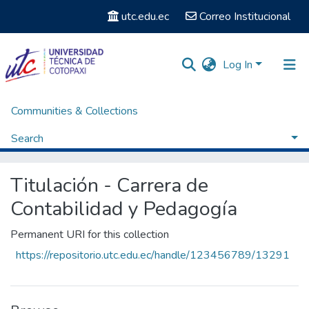
utc.edu.ec
Correo Institucional
Log In
Communities & Collections
Home
Facultad de Ciencias Administrativas y Humanísticas
Carrera de Contabiblidad y Pedagogía
Search
Titulación - Carrera de Contabilidad y Pedagogía
Browse by Subject
Titulación - Carrera de
Contabilidad y Pedagogía
Permanent URI for this collection
https://repositorio.utc.edu.ec/handle/123456789/13291