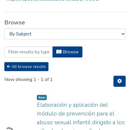
Browse
Browsing Facultad de Ciencias Administ
Browse
All browse results
Now showing
1 - 1 of 1
Item
Elaboración y aplicación del
módulo de prevención para el
Loading...
abuso sexual infantil dirigido a los