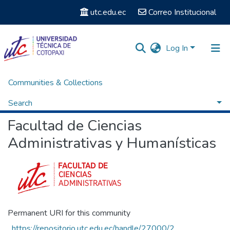
utc.edu.ec
Correo Institucional
Log In
Communities & Collections
Home
Facultad de Ciencias Administrativas y Humanísticas
Browse by Subject
Search
Facultad de Ciencias
Administrativas y Humanísticas
Permanent URI for this community
https://repositorio.utc.edu.ec/handle/27000/2