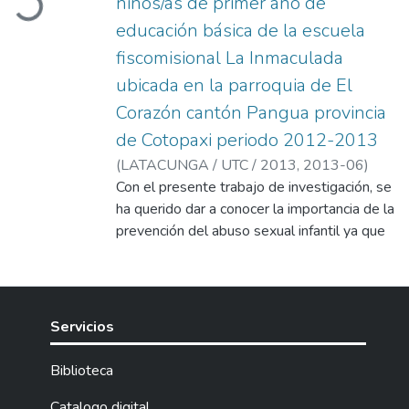
niños/as de primer año de
educación básica de la escuela
fiscomisional La Inmaculada
ubicada en la parroquia de El
Corazón cantón Pangua provincia
de Cotopaxi periodo 2012-2013
(
LATACUNGA / UTC / 2013,
2013-06
)
Vizcaino Coello, Mayra Alexandra
Con el presente trabajo de investigación, se
;
Defaz
Gallardo, Yolanda Paola
ha querido dar a conocer la importancia de la
prevención del abuso sexual infantil ya que
existe un alto nivel de desconocimiento en
los niños y niñas, es por esa razón que se
aplicó el módulo de prevención del abuso
sexual infantil.
Servicios
Biblioteca
Catalogo digital