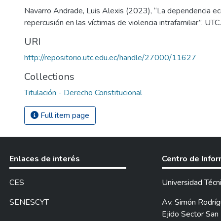
Navarro Andrade, Luis Alexis (2023), “La dependencia e
repercusión en las víctimas de violencia intrafamiliar”. UT
URI
http://repositorio.utc.edu.ec/handle/27000/11627
Collections
Titulación - Derecho Constitucional
Full item page
Enlaces de interés
Centro de Info
CES
Universidad Técn
SENESCYT
Av. Simón Rodrígu
Ejido Sector San 