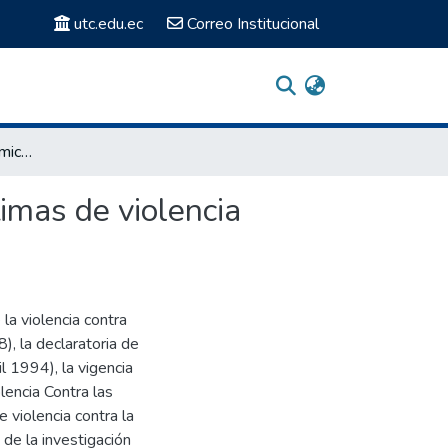
utc.edu.ec
Correo Institucional
“La dependencia económica y su repercusión en las víctimas de violencia intrafamiliar”.
imas de violencia
la violencia contra
), la declaratoria de
 1994), la vigencia
lencia Contra las
 violencia contra la
 de la investigación