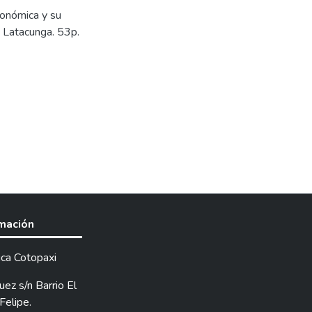
conómica y su
C. Latacunga. 53p.
rmación
ica Cotopaxi
ez s/n Barrio El
Felipe.