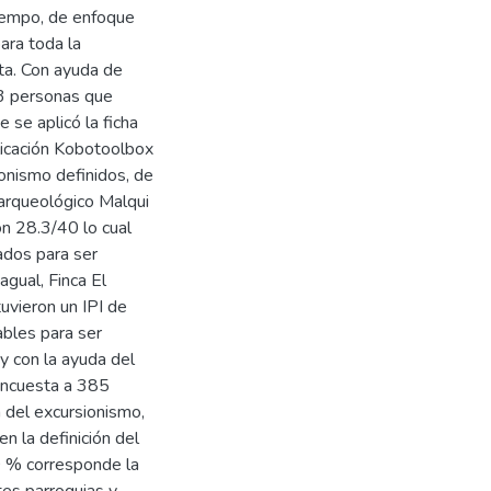
tiempo, de enfoque
ara toda la
cta. Con ayuda de
3 personas que
 se aplicó la ficha
aplicación Kobotoolbox
ionismo definidos, de
o arqueológico Malqui
n 28.3/40 lo cual
ados para ser
agual, Finca El
uvieron un IPI de
bles para ser
y con la ayuda del
 encuesta a 385
 del excursionismo,
n la definición del
0 % corresponde la