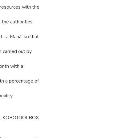
 resources with the
the authorities,
of La Maná, so that
s carried out by
month with a
h a percentage of
nality.
O
,
KOBOTOOLBOX