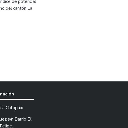
ndice de potencial
smo del cantón La
rmación
ica Cotopaxi
ez s/n Barrio El
Felipe.