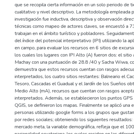
que se recopila cierta información en un solo periodo de 
cualitativo y nivel descriptivo. La metodología empleada p
investigación fue inductiva, descriptiva y observación dire
técnicas como mapeo de actores claves, se encuestó a 7
trabajan en el ámbito turístico y pobladores. Seguidamente
del índice del potencial interpretativo (IPI) utilizando la 
en campo, para evaluar los recursos en 6 sitios de excurs
los cuales los lugares con IPI Alto (A) fueron dos: el siti
Machay con una puntuación de 28.8 /40 y Sacha Wiwa, co
demuestra que estos recursos cuentan con rasgos adecu
interpretados, los cuatro sitios restantes: Balneario el Cac
Tesoro, Cascadas el Guadual y el Jardín de los Sueños obt
Medio Alto (mA), recursos que cuentan con rasgos acepta
interpretados. Además, se establecieron los puntos GPS 
QGIS, se definieron los mapas. Finalmente se aplicó una
personas utilizando google forms a los grupos que gustan
por redes sociales; obteniendo los siguientes resultados: e
mercado meta, la variable demográfica, refleja que el 10