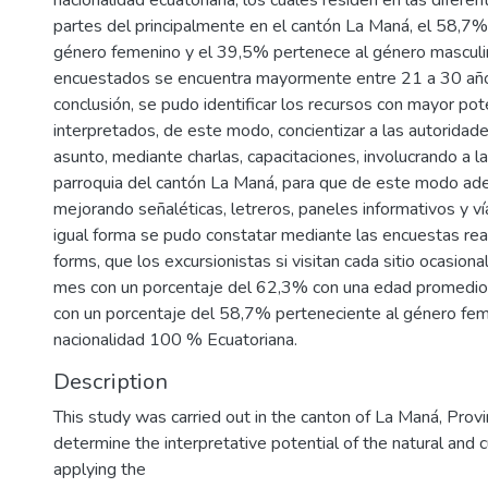
nacionalidad ecuatoriana, los cuales residen en las diferen
partes del principalmente en el cantón La Maná, el 58,7
género femenino y el 39,5% pertenece al género masculi
encuestados se encuentra mayormente entre 21 a 30 año
conclusión, se pudo identificar los recursos con mayor pot
interpretados, de este modo, concientizar a las autorida
asunto, mediante charlas, capacitaciones, involucrando a 
parroquia del cantón La Maná, para que de este modo ade
mejorando señaléticas, letreros, paneles informativos y v
igual forma se pudo constatar mediante las encuestas rea
forms, que los excursionistas si visitan cada sitio ocasion
mes con un porcentaje del 62,3% con una edad promedio
con un porcentaje del 58,7% perteneciente al género fe
nacionalidad 100 % Ecuatoriana.
Description
This study was carried out in the canton of La Maná, Provi
determine the interpretative potential of the natural and c
applying the