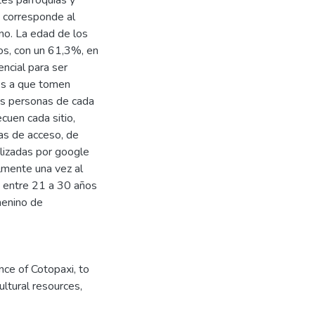
tes parroquias y
% corresponde al
no. La edad de los
s, con un 61,3%, en
encial para ser
des a que tomen
las personas de cada
cuen cada sitio,
ías de acceso, de
lizadas por google
almente una vez al
 entre 21 a 30 años
menino de
nce of Cotopaxi, to
ultural resources,