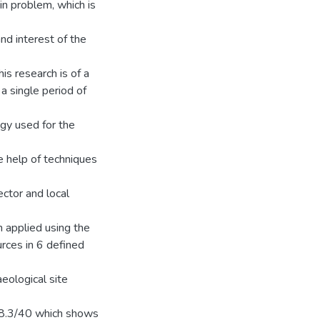
in problem, which is
and interest of the
s research is of a
a single period of
gy used for the
e help of techniques
ctor and local
n applied using the
urces in 6 defined
aeological site
28.3/40 which shows