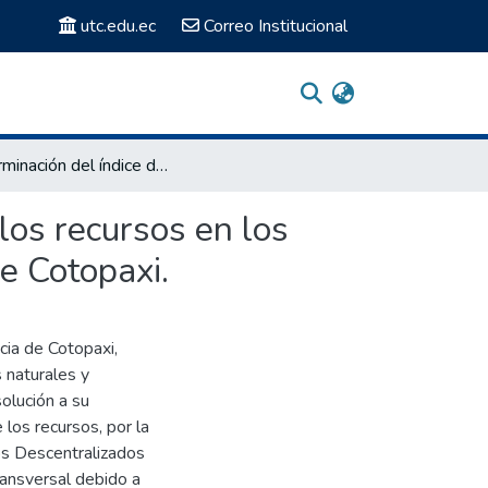
utc.edu.ec
Correo Institucional
Determinación del índice de potencial interpretativo de los recursos en los sitios de excursionismo del cantón La Maná, provincia de Cotopaxi.
 los recursos en los
e Cotopaxi.
cia de Cotopaxi,
s naturales y
solución a su
 los recursos, por la
os Descentralizados
ransversal debido a