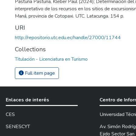
Pastuña Pastuña, Kleber Paul (2024); Determinación del í
interpretativo de los recursos en los sitios de excursioni
Maná, provincia de Cotopaxi. UTC. Latacunga. 154 p.
URI
http://repositorio.utc.edu.ec/handle/27000/11744
Collections
Titulación - Licenciatura en Turismo
Full item page
Enlaces de interés
Centro de Info
CES
Universidad Técn
SENESCYT
Av. Simón Rodrígu
Ejido Sector San 