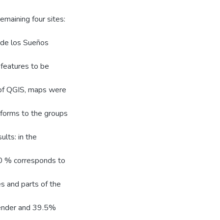
emaining four sites:
n de los Sueños
 features to be
 of QGIS, maps were
 forms to the groups
ults: in the
00 % corresponds to
es and parts of the
gender and 39.5%