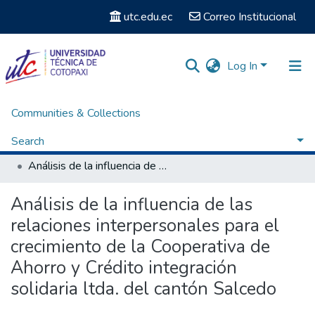
utc.edu.ec
Correo Institucional
Log In
Communities & Collections
Home
Facultad de Ciencias Administrativas y Humanísticas
Carrera de Licenciatura en Secretariado Ejecutivo
Search
Titulación - Licenciatura en Secretariado Ejecutivo
Análisis de la influencia de las relaciones interpersonales para el crecimiento de la Cooperativa de Ahorro y Crédito integración solidaria ltda. del cantón Salcedo
Statistics
Análisis de la influencia de las
relaciones interpersonales para el
crecimiento de la Cooperativa de
Ahorro y Crédito integración
solidaria ltda. del cantón Salcedo