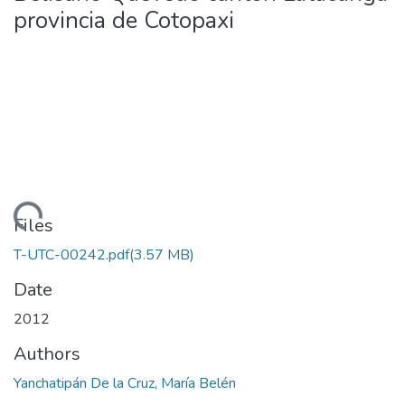
provincia de Cotopaxi
ading...
Files
T-UTC-00242.pdf
(3.57 MB)
Date
2012
Authors
Yanchatipán De la Cruz, María Belén