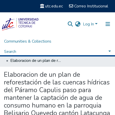
utc.edu.ec
Correo Institucional
Log In
Communities & Collections
Home
Facultad de Ciencias Agropecuarias y Recursos Naturales
Carrera de Ingeniería en Medio Ambiente
Search
Titulación - Ingeniería en Medio Ambiente
Elaboracion de un plan de reforestación de las cuencas hídricas del Páramo Capulis paso para mantener la captación de agua de consumo humano en la parroquia Belisario Quevedo cantón Latacunga provincia de Cotopaxi
Statistics
Elaboracion de un plan de
reforestación de las cuencas hídricas
del Páramo Capulis paso para
mantener la captación de agua de
consumo humano en la parroquia
Belisario Quevedo cantón Latacunga