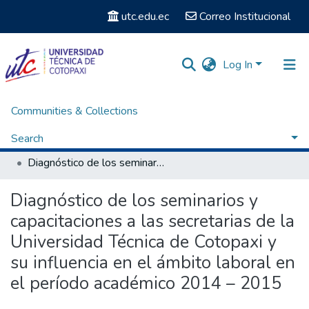
utc.edu.ec
Correo Institucional
Log In
Communities & Collections
Home
Facultad de Ciencias Administrativas y Humanísticas
Carrera de Licenciatura en Secretariado Ejecutivo
Search
Titulación - Licenciatura en Secretariado Ejecutivo
Diagnóstico de los seminarios y capacitaciones a las secretarias de la Universidad Técnica de Cotopaxi y su influencia en el ámbito laboral en el período académico 2014 – 2015
Statistics
Diagnóstico de los seminarios y
capacitaciones a las secretarias de la
Universidad Técnica de Cotopaxi y
su influencia en el ámbito laboral en
el período académico 2014 – 2015