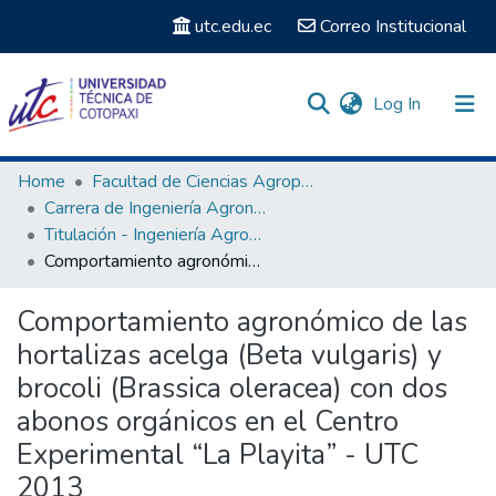
utc.edu.ec
Correo Institucional
(current)
Log In
Communities & Collections
Home
Facultad de Ciencias Agropecuarias y Recursos Naturales
Carrera de Ingeniería Agronómica
Search
Titulación - Ingeniería Agronómica
Comportamiento agronómico de las hortalizas acelga (Beta vulgaris) y brocoli (Brassica oleracea) con dos abonos orgánicos en el Centro Experimental “La Playita” - UTC 2013
Statistics
Comportamiento agronómico de las
hortalizas acelga (Beta vulgaris) y
brocoli (Brassica oleracea) con dos
abonos orgánicos en el Centro
Experimental “La Playita” - UTC
2013