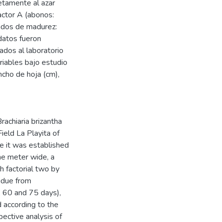
etamente al azar
actor A (abonos:
ados de madurez:
 datos fueron
dos al laboratorio
riables bajo estudio
ancho de hoja (cm),
achiaria brizantha
Field La Playita of
se it was established
one meter wide, a
 factorial two by
sidue from
, 60 and 75 days),
 according to the
pective analysis of