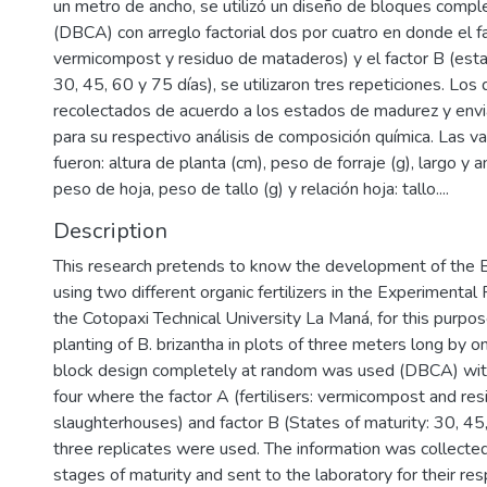
un metro de ancho, se utilizó un diseño de bloques compl
(DBCA) con arreglo factorial dos por cuatro en donde el f
vermicompost y residuo de mataderos) y el factor B (est
30, 45, 60 y 75 días), se utilizaron tres repeticiones. Los
recolectados de acuerdo a los estados de madurez y envia
para su respectivo análisis de composición química. Las va
fueron: altura de planta (cm), peso de forraje (g), largo y 
peso de hoja, peso de tallo (g) y relación hoja: tallo....
Description
This research pretends to know the development of the Br
using two different organic fertilizers in the Experimental 
the Cotopaxi Technical University La Maná, for this purpo
planting of B. brizantha in plots of three meters long by 
block design completely at random was used (DBCA) with
four where the factor A (fertilisers: vermicompost and re
slaughterhouses) and factor B (States of maturity: 30, 45
three replicates were used. The information was collected
stages of maturity and sent to the laboratory for their res