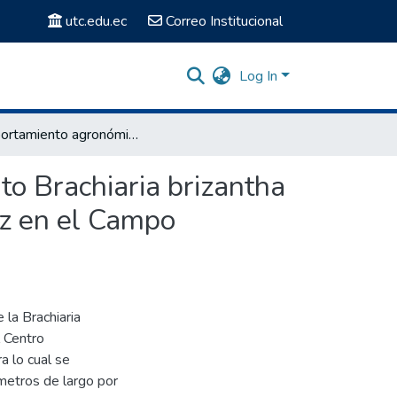
utc.edu.ec
Correo Institucional
Log In
Comportamiento agronómico y valor nutricional del pasto Brachiaria brizantha con abonos orgánicos en diferentes estados de madurez en el Campo Experimental La Playita UTC- La Maná
to Brachiaria brizantha
ez en el Campo
 la Brachiaria
l Centro
a lo cual se
 metros de largo por