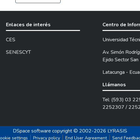
Enlaces de interés
Centro de Info
CES
Universidad Técn
SENESCYT
Av. Simón Rodrígu
Ejido Sector San 
Latacunga - Ecua
Llámanos
Tel: (593) 03 2
2252307 / 225
DSpace software
copyright © 2002-2026
LYRASIS
ookie settings
Privacy policy
End User Agreement
Send Feedba