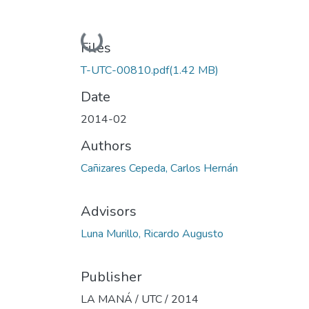
Loading...
Files
T-UTC-00810.pdf
(1.42 MB)
Date
2014-02
Authors
Cañizares Cepeda, Carlos Hernán
Advisors
Luna Murillo, Ricardo Augusto
Publisher
LA MANÁ / UTC / 2014