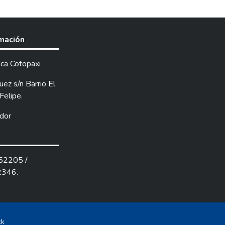
rmación
ica Cotopaxi
ez s/n Barrio El
Felipe.
dor
252205 /
2346.
ck