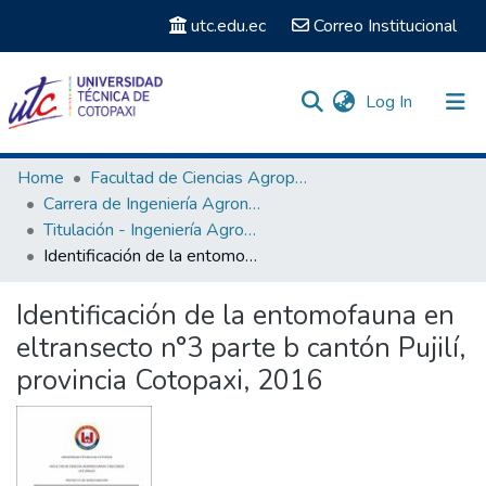
utc.edu.ec
Correo Institucional
(current)
Log In
Communities & Collections
Home
Facultad de Ciencias Agropecuarias y Recursos Naturales
Carrera de Ingeniería Agronómica
Search
Titulación - Ingeniería Agronómica
Identificación de la entomofauna en eltransecto n°3 parte b cantón Pujilí, provincia Cotopaxi, 2016
Statistics
Identificación de la entomofauna en
eltransecto n°3 parte b cantón Pujilí,
provincia Cotopaxi, 2016