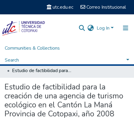
utc.edu.ec
Correo Institucional
Log In
Communities & Collections
Home
Facultad de Ciencias Administrativas y Humanísticas
Carrera de Ingeniería Comercial
Search
Titulación - Ingeniería Comercial
Estudio de factibilidad para la creación de una agencia de turismo ecológico en el Cantón La Maná Provincia de Cotopaxi, año 2008
Statistics
Estudio de factibilidad para la
creación de una agencia de turismo
ecológico en el Cantón La Maná
Provincia de Cotopaxi, año 2008