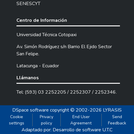
SENESCYT
Centro de Información
Universidad Técnica Cotopaxi
Av. Simón Rodríguez s/n Barrio El Ejido Sector
San Felipe.
Latacunga - Ecuador
Llámanos
Tel: (593) 03 2252205 / 2252307 / 2252346.
DSpace software
copyright © 2002-2026
LYRASIS
Cookie
Privacy
End User
Send
settings
policy
Agreement
Feedback
Adaptado por: Desarrollo de software U.T.C