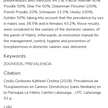
predominates with Mestizos 44.1%, Pastor Aleman 50%,
Poodle 50%, Shar Pei 50%, Doberman Pinscher 100%,
French Poodle 20%, Schnauzer 33.3%, Husky 100%,
Golden 50%, taking into account that the prevalence by sex
in males was 38.5% and in females 43.2%, those results
were socialized to the owners of the domestic canines, of
the parish of Matriz, Afterwards, an instruction manual for
the management, control, hygiene and prevention of
toxoplasmosis in domestic canines was delivered.
Keywords
ZOONOSIS
,
PREVALENCIA
Citation
Criollo Cordones Katherin Cristina (2018); Prevalencia de
Toxoplasmosis en Caninos Domésticos (canis familiaris) en
la Parroquia La Matriz, Cantòn Latacunga. , UTC. Latacunga.
92 p.
URI