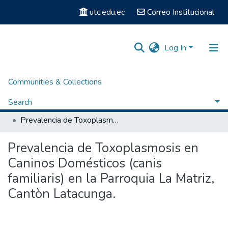
utc.edu.ec
Correo Institucional
Log In
Communities & Collections
Home
Facultad de Ciencias Agropecuarias y Recursos Naturales
Carrera de Medicina Veterinaria
Search
Titulación - Medicina Veterinaria
Prevalencia de Toxoplasmosis en Caninos Domésticos (canis familiaris) en la Parroquia La Matriz, Cantòn Latacunga.
Statistics
Prevalencia de Toxoplasmosis en
Caninos Domésticos (canis
familiaris) en la Parroquia La Matriz,
Cantòn Latacunga.