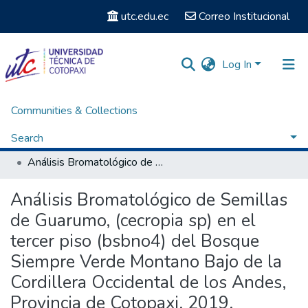
utc.edu.ec
Correo Institucional
Log In
Communities & Collections
Home
Facultad de Ciencias Agropecuarias y Recursos Naturales
Carrera de Ingeniería en Medio Ambiente
Search
Titulación - Ingeniería en Medio Ambiente
Análisis Bromatológico de Semillas de Guarumo, (cecropia sp) en el tercer piso (bsbno4) del Bosque Siempre Verde Montano Bajo de la Cordillera Occidental de los Andes, Provincia de Cotopaxi, 2019.
Statistics
Análisis Bromatológico de Semillas
de Guarumo, (cecropia sp) en el
tercer piso (bsbno4) del Bosque
Siempre Verde Montano Bajo de la
Cordillera Occidental de los Andes,
Provincia de Cotopaxi, 2019.