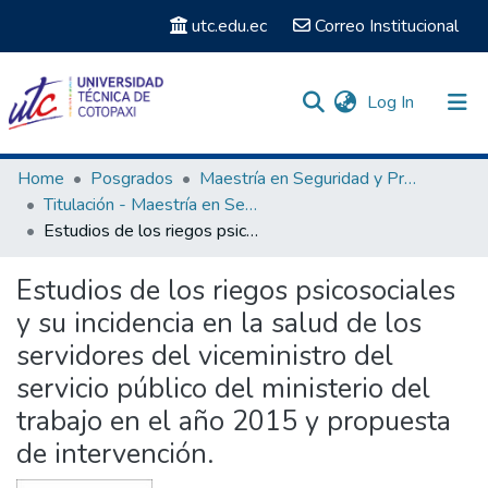
utc.edu.ec
Correo Institucional
(current)
Log In
Communities & Collections
Home
Posgrados
Maestría en Seguridad y Prevención de Riesgos del Trabajo
Titulación - Maestría en Seguridad y Prevención de Riesgos del Trabajo
Search
Estudios de los riegos psicosociales y su incidencia en la salud de los servidores del viceministro del servicio público del ministerio del trabajo en el año 2015 y propuesta de intervención.
Statistics
Estudios de los riegos psicosociales
y su incidencia en la salud de los
servidores del viceministro del
servicio público del ministerio del
trabajo en el año 2015 y propuesta
de intervención.