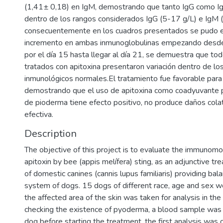
(1,41± 0,18) en IgM, demostrando que tanto IgG como I
dentro de los rangos considerados IgG (5-17 g/L) e IgM (
consecuentemente en los cuadros presentados se pudo e
incremento en ambas inmunoglobulinas empezando desde 
por el día 15 hasta llegar al día 21, se demuestra que to
tratados con apitoxina presentaron variación dentro de lo
inmunológicos normales.El tratamiento fue favorable para 
demostrando que el uso de apitoxina como coadyuvante p
de pioderma tiene efecto positivo, no produce daños colat
efectiva.
Description
The objective of this project is to evaluate the immunomo
apitoxin by bee (appis melífera) sting, as an adjunctive t
of domestic canines (cannis lupus familiaris) providing ba
system of dogs. 15 dogs of different race, age and sex w
the affected area of the skin was taken for analysis in the 
checking the existence of pyoderma, a blood sample was
dog before starting the treatment, the first analysis was 