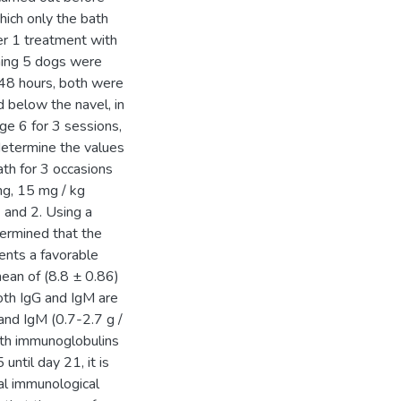
hich only the bath
er 1 treatment with
ining 5 dogs were
 48 hours, both were
nd below the navel, in
ge 6 for 3 sessions,
etermine the values
th for 3 occasions
g, 15 mg / kg
 and 2. Using a
termined that the
ents a favorable
ean of (8.8 ± 0.86)
oth IgG and IgM are
and IgM (0.7-2.7 g /
oth immunoglobulins
until day 21, it is
al immunological