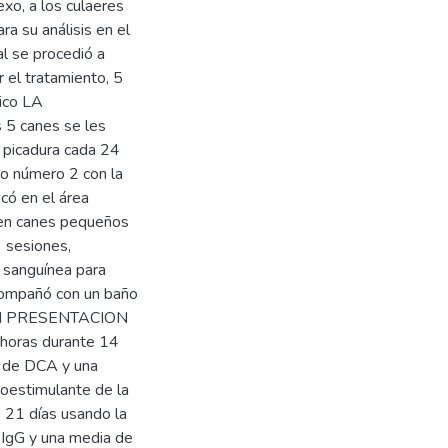
exo, a los culaeres
ra su análisis en el
al se procedió a
 el tratamiento, 5
iico LA
 canes se les
o picadura cada 24
to número 2 con la
icó en el área
, en canes pequeños
 sesiones,
n sanguínea para
acompañó con un baño
 EN PRESENTACION
horas durante 14
a de DCA y una
oestimulante de la
s 21 días usando la
 IgG y una media de