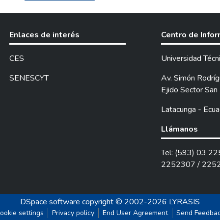
Enlaces de interés
Centro de Info
CES
Universidad Técn
SENESCYT
Av. Simón Rodrígu
Ejido Sector San 
Latacunga - Ecua
Llámanos
Tel: (593) 03 2
2252307 / 225
DSpace software
copyright © 2002-2026
LYRASIS
ookie settings
Privacy policy
End User Agreement
Send Feedba