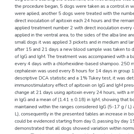
the procedure began, 5 dogs were taken as a control in w
were aplied, another 5 dogs were treated with the numb
direct inoculation of apitoxin each 24 hours and the rema
applied treatment number 2 with direct inoculation every
applied in the ventral area, to the sides of the alba line a
small dogs it was applied 3 pickets and in medium and lar
after 15 and 21 days a new blood sample was taken to d
of IgG and IgM. The treatment was accompanied with a ba
every 4 days with a chlorhexidine-based shampoo. 250 m
cephalexin was used every 8 hours for 14 days in group 1
descriptive DCA statistic and a 1% Tukey test, it was de
immunostimulatory effect of apitoxin on IgG and IgM pres
change at 21 days using apitoxin every 24 hours, with a m
in IgG and a mean of (1.41 ± 0.18) in IgM, showing that b
maintained within the ranges considered IgG (5-17 g / L) 
L), consequently in the presented tables an increase in b
could be evidenced starting from day 0, passing by day 15 
demonstrated that all dogs showed variation within norm