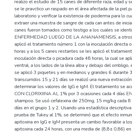
realizo el estudio de 15 canes de diferente raza, edad y s
se le pravctico un raspado en el área afectada de la piel pa
laboratorio y verificar la existencia de pioderma para lo cu
extraer una muestra de sangre de cada can antes de iniciar
canes fueron tomados como testigo a los cuales se ident
ENFERMEDAD LUEGO DE LA ANANAMENSIS, a otros 5
aplicó el tratamiento número 1 con la inoculación directa 
horas y a los 5 canes restantes se les aplicó el tratamien
inoculación directa o picadura cada 48 horas, la cual se apl
ventral, a los lados de la línea alba y debajo del ombligo
se aplicó 3 piquetes y en medianos y grandes 6 durante 3
transcurridos 15 y 21 días se realizó una nueva extracció
determinar los valores de IgG e IgM. El tratamiento se 
CON CLORIXIINA AL 1% por 3 ocasiones cada 4 días
shampoo. Se usó cefalexina de 250mg, 15 mg/kg cada 8 
días en el grupo 1 y 2. Usando una estadística descriptiv
prueba de Tukey al 1%, se determinó que el efecto inmun
apitoxina en IgG e IgM presenta un cambio favorable a lo
apitoxina cada 24 horas, con una media de (8,8± 0,86) en