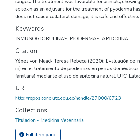
ranges. The treatment was favorable for animals, showing
apitoxin as an adjuvant for the treatment of pyoderma has a
does not cause collateral damage, it is safe and effective.
Keywords
INMUNOGLOBULINAS
,
PIODERMAS
,
APITOXINA
Citation
Yépez von Maack Teresa Rebeca (2020); Evaluación de in
m) en el tratamiento de piodermas en perros domésticos 
familiaris) mediante el uso de apitoxina natural. UTC. Lata
URI
http://repositorio.utc.edu.ec/handle/27000/6723
Collections
Titulación - Medicina Veterinaria
Full item page