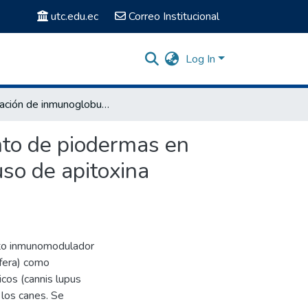
utc.edu.ec
Correo Institucional
Log In
Evaluación de inmunoglobulinas (g y m) en el tratamiento de piodermas en perros domésticos (canis lupus familiaris) mediante el uso de apitoxina natural.
nto de piodermas en
uso de apitoxina
cto inmunomodulador
ífera) como
cos (cannis lupus
 los canes. Se