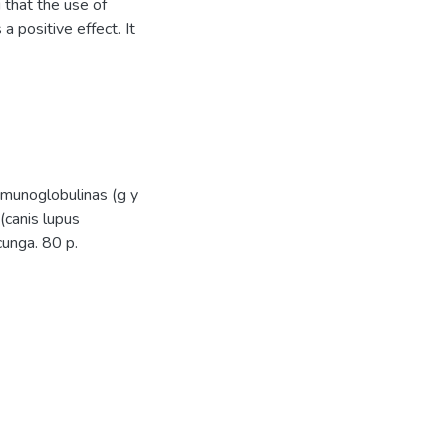
 that the use of
 positive effect. It
munoglobulinas (g y
(canis lupus
cunga. 80 p.