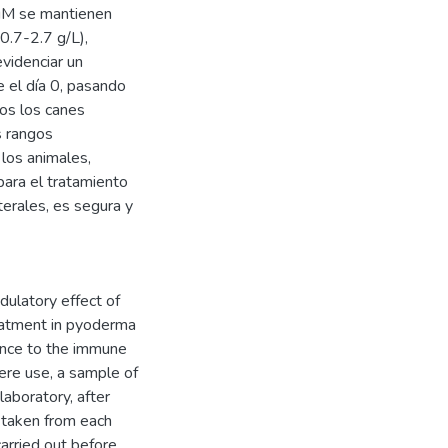
gM se mantienen
0.7-2.7 g/L),
videnciar un
el día 0, pasando
dos los canes
s rangos
los animales,
ara el tratamiento
erales, es segura y
dulatory effect of
reatment in pyoderma
lance to the immune
ere use, a sample of
laboratory, after
 taken from each
carried out before