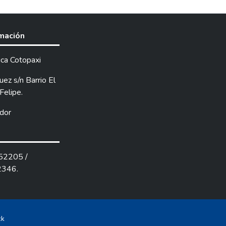
rmación
ica Cotopaxi
ez s/n Barrio El
Felipe.
dor
252205 /
2346.
ck