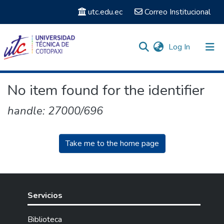
utc.edu.ec
Correo Institucional
(current)
Log In
Communities & Collections
No item found for the identifier
Search
handle: 27000/696
Take me to the home page
Servicios
Biblioteca