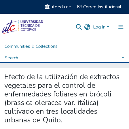
utc.edu.ec
Correo Institucional
Log In
Communities & Collections
Home
Posgrados
Maestría en Sanidad Vegetal
Titulación - Maestría en Sanidad Vegetal
Search
Efecto de la utilización de extractos vegetales para el control de enfermedades foliares en brócoli (brassica oleracea var. itálica) cultivado en tres localidades urbanas de Quito.
Statistics
Efecto de la utilización de extractos
vegetales para el control de
enfermedades foliares en brócoli
(brassica oleracea var. itálica)
cultivado en tres localidades
urbanas de Quito.