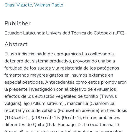
Chasi Vizuete, Wilman Paolo
Publisher
Ecuador: Latacunga: Universidad Técnica de Cotopaxi (UTC).
Abstract
El uso indiscriminado de agroquímicos ha conllevado al
deterioro del sistema productivo, provocando una baja
fertilidad de los suelos y la resistencia de los patógenos
fomentando mayores gastos en insumos externos en
especial pesticidas. Antecedentes como estos promovieron
la presente investigación con el objetivo de evaluar los
efectos de los extractos vegetales de tomillo (Thymus
vulgaris), ajo (Allium sativum) , manzanilla (Chamomilla
recutita) y cola de caballo (Equisetum arvense) en tres dosis
(150cc/lt-1 , (300 cc/lt-1)y (0cc/lt-1), en tres ambientes
diferentes de Quito (l1: la Santiago; l2: La ecuatoriana; l3:
Guamaní), para lo cual se planteó identificar las principales