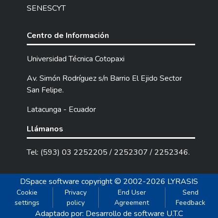
SENESCYT
Centro de Información
Universidad Técnica Cotopaxi
Av. Simón Rodríguez s/n Barrio El Ejido Sector
San Felipe.
Latacunga - Ecuador
Llámanos
Tel: (593) 03 2252205 / 2252307 / 2252346.
DSpace software
copyright © 2002-2026
LYRASIS
Cookie
Privacy
End User
Send
settings
policy
Agreement
Feedback
Adaptado por: Desarrollo de software U.T.C