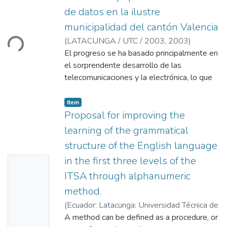
de datos en la ilustre
municipalidad del cantón Valencia
(
LATACUNGA / UTC / 2003,
2003
)
ding...
Chacón, Luis
El progreso se ha basado principalmente en
;
Mullo, Luis
;
Bedón, Pedro
el sorprendente desarrollo de las
telecomunicaciones y la electrónica, lo que
ha generado a un nivel tecnológico muy alto,
cuyos efectos y consecuencias se pueden
Item
apreciar en algunos comportamientos
Proposal for improving the
sociales actuales (uso de beepers,
learning of the grammatical
teléfonos celulares, fax público, etc.) la
structure of the English language
aparición de nuevas teorías y enfoque como
in the first three levels of the
No
la reingeniería, el mejoramiento continuo,
excelencia y calidad, creatividad empresarial,
ITSA through alphanumeric
Thumbn
entre otros.
method.
ail
(
Ecuador: Latacunga: Universidad Técnica de
Availabl
Cotopaxi (UTC),
A method can be defined as a procedure, or
2004-05
)
Luzuriaga Dillon,
e