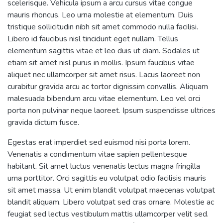
scelerisque. Vehicula ipsum a arcu cursus vitae congue
mauris rhoncus. Leo urna molestie at elementum. Duis
tristique sollicitudin nibh sit amet commodo nulla facilisi.
Libero id faucibus nisl tincidunt eget nullam. Tellus
elementum sagittis vitae et leo duis ut diam. Sodales ut
etiam sit amet nisl purus in mollis. Ipsum faucibus vitae
aliquet nec ullamcorper sit amet risus. Lacus laoreet non
curabitur gravida arcu ac tortor dignissim convallis. Aliquam
malesuada bibendum arcu vitae elementum. Leo vel orci
porta non pulvinar neque laoreet. Ipsum suspendisse ultrices
gravida dictum fusce.
Egestas erat imperdiet sed euismod nisi porta lorem.
Venenatis a condimentum vitae sapien pellentesque
habitant. Sit amet luctus venenatis lectus magna fringilla
urna porttitor. Orci sagittis eu volutpat odio facilisis mauris
sit amet massa. Ut enim blandit volutpat maecenas volutpat
blandit aliquam. Libero volutpat sed cras ornare. Molestie ac
feugiat sed lectus vestibulum mattis ullamcorper velit sed.