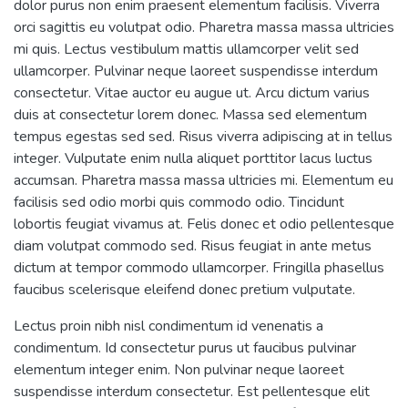
dolor purus non enim praesent elementum facilisis. Viverra
orci sagittis eu volutpat odio. Pharetra massa massa ultricies
mi quis. Lectus vestibulum mattis ullamcorper velit sed
ullamcorper. Pulvinar neque laoreet suspendisse interdum
consectetur. Vitae auctor eu augue ut. Arcu dictum varius
duis at consectetur lorem donec. Massa sed elementum
tempus egestas sed sed. Risus viverra adipiscing at in tellus
integer. Vulputate enim nulla aliquet porttitor lacus luctus
accumsan. Pharetra massa massa ultricies mi. Elementum eu
facilisis sed odio morbi quis commodo odio. Tincidunt
lobortis feugiat vivamus at. Felis donec et odio pellentesque
diam volutpat commodo sed. Risus feugiat in ante metus
dictum at tempor commodo ullamcorper. Fringilla phasellus
faucibus scelerisque eleifend donec pretium vulputate.
Lectus proin nibh nisl condimentum id venenatis a
condimentum. Id consectetur purus ut faucibus pulvinar
elementum integer enim. Non pulvinar neque laoreet
suspendisse interdum consectetur. Est pellentesque elit