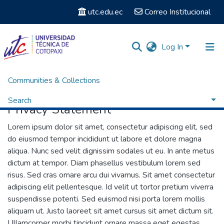
utc.edu.ec
Correo Institucional
Log In
Communities & Collections
Home
Privacy Statement
Search
Privacy Statement
Lorem ipsum dolor sit amet, consectetur adipiscing elit, sed
do eiusmod tempor incididunt ut labore et dolore magna
aliqua. Nunc sed velit dignissim sodales ut eu. In ante metus
dictum at tempor. Diam phasellus vestibulum lorem sed
risus. Sed cras ornare arcu dui vivamus. Sit amet consectetur
adipiscing elit pellentesque. Id velit ut tortor pretium viverra
suspendisse potenti. Sed euismod nisi porta lorem mollis
aliquam ut. Justo laoreet sit amet cursus sit amet dictum sit.
Ullamcorper morbi tincidunt ornare massa eget egestas.