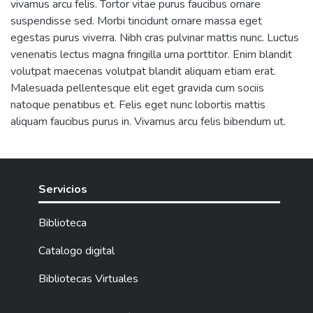
vivamus arcu felis. Tortor vitae purus faucibus ornare
suspendisse sed. Morbi tincidunt ornare massa eget
egestas purus viverra. Nibh cras pulvinar mattis nunc. Luctus
venenatis lectus magna fringilla urna porttitor. Enim blandit
volutpat maecenas volutpat blandit aliquam etiam erat.
Malesuada pellentesque elit eget gravida cum sociis
natoque penatibus et. Felis eget nunc lobortis mattis
aliquam faucibus purus in. Vivamus arcu felis bibendum ut.
Servicios
Biblioteca
Catalogo digital
Bibliotecas Virtuales