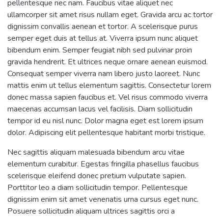
pellentesque nec nam. Faucibus vitae aliquet nec
ullamcorper sit amet risus nullam eget. Gravida arcu ac tortor
dignissim convallis aenean et tortor. A scelerisque purus
semper eget duis at tellus at. Viverra ipsum nunc aliquet
bibendum enim. Semper feugiat nibh sed pulvinar proin
gravida hendrerit. Et ultrices neque ornare aenean euismod.
Consequat semper viverra nam libero justo laoreet. Nunc
mattis enim ut tellus elementum sagittis. Consectetur lorem
donec massa sapien faucibus et. Vel risus commodo viverra
maecenas accumsan lacus vel facilisis. Diam sollicitudin
tempor id eu nisl nunc. Dolor magna eget est lorem ipsum
dolor. Adipiscing elit pellentesque habitant morbi tristique.
Nec sagittis aliquam malesuada bibendum arcu vitae
elementum curabitur. Egestas fringilla phasellus faucibus
scelerisque eleifend donec pretium vulputate sapien.
Porttitor leo a diam sollicitudin tempor. Pellentesque
dignissim enim sit amet venenatis urna cursus eget nunc.
Posuere sollicitudin aliquam ultrices sagittis orci a