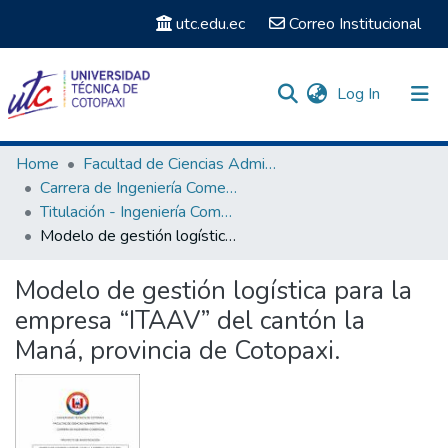
utc.edu.ec
Correo Institucional
(current)
Log In
Communities & Collections
Home
Facultad de Ciencias Administrativas y Económicas
Carrera de Ingeniería Comercial
Search
Titulación - Ingeniería Comercial
Modelo de gestión logística para la empresa “ITAAV” del cantón la Maná, provincia de Cotopaxi.
Statistics
Modelo de gestión logística para la
empresa “ITAAV” del cantón la
Maná, provincia de Cotopaxi.