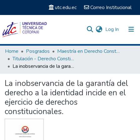
utc.edu.ec
Correo Institucional
(current)
Log In
Communities & Collections
Home
Posgrados
Maestría en Derecho Constitucional
Titulación - Derecho Constitucional
Search
La inobservancia de la garantía del derecho a la identidad incide en el ejercicio de derechos constitucionales.
Statistics
La inobservancia de la garantía del
derecho a la identidad incide en el
ejercicio de derechos
constitucionales.