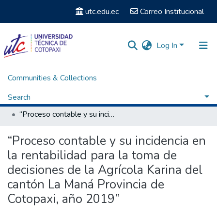
utc.edu.ec
Correo Institucional
Log In
Communities & Collections
Home
Facultad de Ciencias Administrativas y Económicas
Carrera Licenciatura en Contabilidad y Auditoria
Search
Titulación - Licenciatura en Contabilidad y Auditoria
“Proceso contable y su incidencia en la rentabilidad para la toma de decisiones de la Agrícola Karina del cantón La Maná Provincia de Cotopaxi, año 2019”
Statistics
“Proceso contable y su incidencia en
la rentabilidad para la toma de
decisiones de la Agrícola Karina del
cantón La Maná Provincia de
Cotopaxi, año 2019”