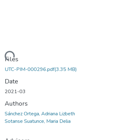
ding...
Files
UTC-PIM-000296.pdf
(3.35 MB)
Date
2021-03
Authors
Sánchez Ortega, Adriana Lizbeth
Sotanse Suatunce, Maria Delia