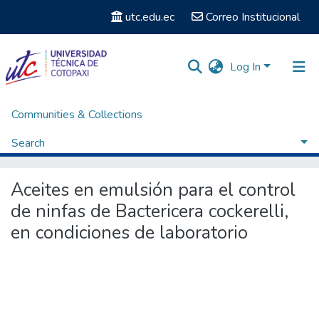
utc.edu.ec
Correo Institucional
Log In
Communities & Collections
Home
Posgrados
Maestría en Sanidad Vegetal
Artículo - Maestría en Sanidad Vegetal
Search
Aceites en emulsión para el control de ninfas de Bactericera cockerelli, en condiciones de laboratorio
Statistics
Aceites en emulsión para el control
de ninfas de Bactericera cockerelli,
en condiciones de laboratorio