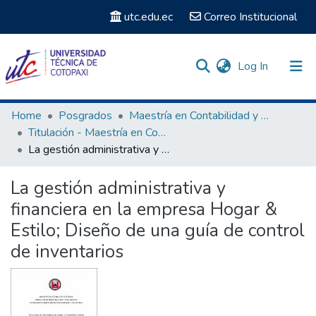
utc.edu.ec
Correo Institucional
(current)
Log In
Communities & Collections
Home
Posgrados
Maestría en Contabilidad y Auditoria
Titulación - Maestría en Contabilidad y Auditoría
Search
La gestión administrativa y financiera en la empresa Hogar & Estilo; Diseño de una guía de control de inventarios
Statistics
La gestión administrativa y
financiera en la empresa Hogar &
Estilo; Diseño de una guía de control
de inventarios