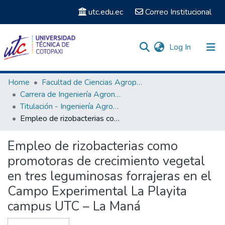
utc.edu.ec
Correo Institucional
(current)
Log In
Communities & Collections
Home
Facultad de Ciencias Agropecuarias y Recursos Naturales
Carrera de Ingeniería Agronómica
Search
Titulación - Ingeniería Agronómica
Empleo de rizobacterias como promotoras de crecimiento vegetal en tres leguminosas forrajeras en el Campo Experimental La Playita campus UTC – La Maná
Statistics
Empleo de rizobacterias como
promotoras de crecimiento vegetal
en tres leguminosas forrajeras en el
Campo Experimental La Playita
campus UTC – La Maná