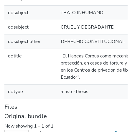
dc.subject
TRATO INHUMANO
dc.subject
CRUEL Y DEGRADANTE
dc.subject.other
DERECHO CONSTITUCIONAL
dc.title
“El Habeas Corpus como mecanis
protección, en casos de tortura y 
en los Centros de privación de libe
Ecuador”.
dc.type
masterThesis
Files
Original bundle
Now showing
1 - 1 of 1