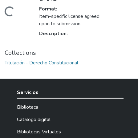
Format:
oading...
Item-specific license agreed
upon to submission
Description:
Collections
Titulación - Derecho Constitucional
Servicios
Biblioteca
Catalogo digital
Bibliotecas Virtuales