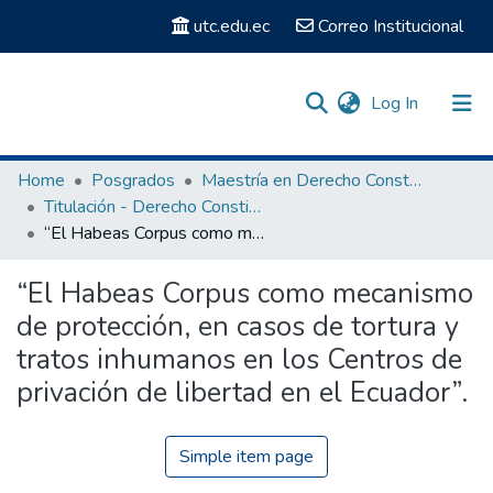
utc.edu.ec
Correo Institucional
(current)
Log In
Communities & Collections
Home
Posgrados
Maestría en Derecho Constitucional
Titulación - Derecho Constitucional
Search
“El Habeas Corpus como mecanismo de protección, en casos de tortura y tratos inhumanos en los Centros de privación de libertad en el Ecuador”.
Statistics
“El Habeas Corpus como mecanismo
de protección, en casos de tortura y
tratos inhumanos en los Centros de
privación de libertad en el Ecuador”.
Simple item page