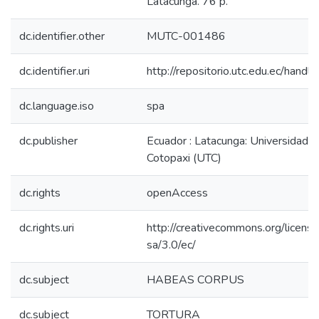
Latacunga. 76 p.
dc.identifier.other
MUTC-001486
dc.identifier.uri
http://repositorio.utc.edu.ec/han
dc.language.iso
spa
dc.publisher
Ecuador : Latacunga: Universidad T
Cotopaxi (UTC)
dc.rights
openAccess
dc.rights.uri
http://creativecommons.org/licens
sa/3.0/ec/
dc.subject
HABEAS CORPUS
dc.subject
TORTURA