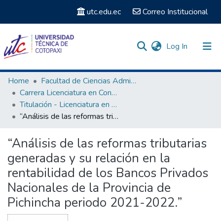
utc.edu.ec
Correo Institucional
(current)
Log In
Communities & Collections
Home
Facultad de Ciencias Administrativas y Económicas
Carrera Licenciatura en Contabilidad y Auditoria
Search
Titulación - Licenciatura en Contabilidad y Auditoria
“Análisis de las reformas tributarias generadas y su relación en la rentabilidad de los Bancos Privados Nacionales de la Provincia de Pichincha periodo 2021-2022.”
Statistics
“Análisis de las reformas tributarias
generadas y su relación en la
rentabilidad de los Bancos Privados
Nacionales de la Provincia de
Pichincha periodo 2021-2022.”