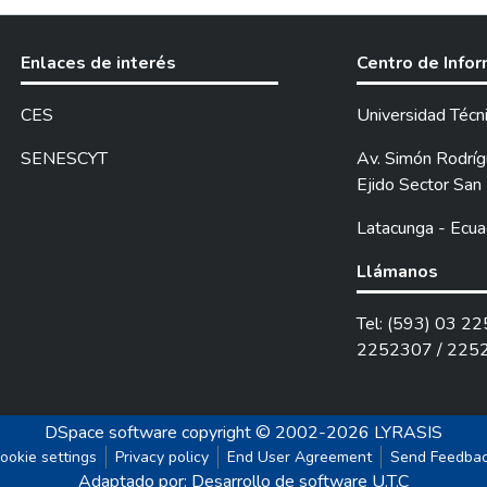
Enlaces de interés
Centro de Info
CES
Universidad Técn
SENESCYT
Av. Simón Rodrígu
Ejido Sector San 
Latacunga - Ecua
Llámanos
Tel: (593) 03 2
2252307 / 225
DSpace software
copyright © 2002-2026
LYRASIS
ookie settings
Privacy policy
End User Agreement
Send Feedba
Adaptado por: Desarrollo de software U.T.C