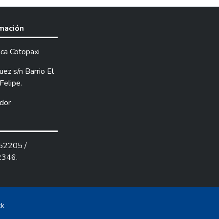
rmación
ica Cotopaxi
ez s/n Barrio El
Felipe.
dor
252205 /
2346.
ck