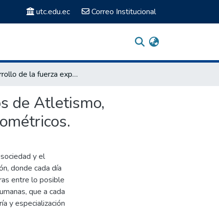
utc.edu.ec
Correo Institucional
Desarrollo de la fuerza explosiva de piernas en alumnos de Atletismo, categoría Pioneril, mediante un sistema de ejercicios pliométricos.
s de Atletismo,
iométricos.
 sociedad y el
ón, donde cada día
ras entre lo posible
humanas, que a cada
ía y especialización