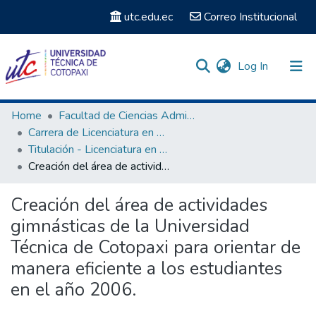
utc.edu.ec
Correo Institucional
(current)
Log In
Communities & Collections
Home
Facultad de Ciencias Administrativas y Humanísticas
Carrera de Licenciatura en Cultura Física
Search
Titulación - Licenciatura en Cultura Física
Creación del área de actividades gimnásticas de la Universidad Técnica de Cotopaxi para orientar de manera eficiente a los estudiantes en el año 2006.
Statistics
Creación del área de actividades
gimnásticas de la Universidad
Técnica de Cotopaxi para orientar de
manera eficiente a los estudiantes
en el año 2006.