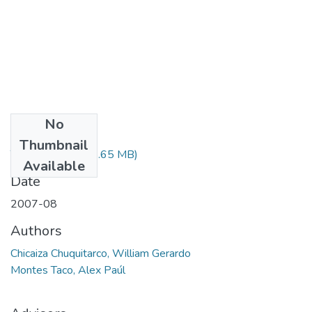
No
Files
Thumbnail
T-000715.pdf
(38.65 MB)
Available
Date
2007-08
Authors
Chicaiza Chuquitarco, William Gerardo
Montes Taco, Alex Paúl