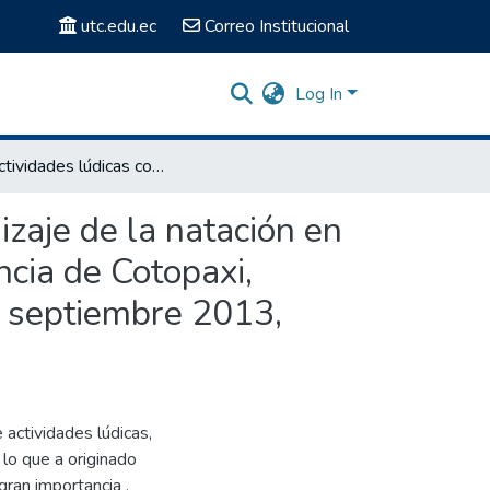
utc.edu.ec
Correo Institucional
Log In
Las actividades lúdicas como medio para el interaprendizaje de la natación en niños de 6 a 8 años de la Escuela Simón Bolívar“, provincia de Cotopaxi, cantón Latacunga, parroquia La Matriz en el año lectivo septiembre 2013, febrero 2014
izaje de la natación en
ncia de Cotopaxi,
o septiembre 2013,
 actividades lúdicas,
 lo que a originado
gran importancia ,