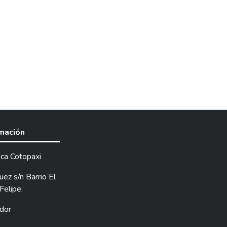
rmación
ica Cotopaxi
ez s/n Barrio El
Felipe.
dor