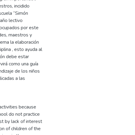
stros, incidido
Escuela “Simón
año lectivo
eocupados por este
ades, maestros y
lema la elaboración
iplina , esto ayuda al
ción debe estar
rvirá como una guía
dizaje de los niños
licadas a las
activities because
hool do not practice
st by lack of interest
on of children of the