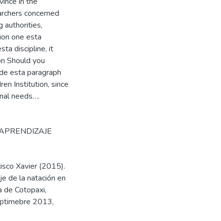
ince in the
rchers concerned
 authorities,
ion one esta
ta discipline, it
on Should you
ide esta paragraph
en Institution, since
onal needs….
APRENDIZAJE
isco Xavier (2015).
je de la natación en
a de Cotopaxi,
septimebre 2013,