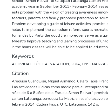
School "Simon Bolivar" of Cotopaxi Latacunga Canton Prov
academic year in September 2013- February 2014, resea
esta problem with the vision of creating awareness among
teachers, parents and family, proposed paragraph to solut
Problem developing a guide of leisure activities, practice es
helps to implement the curriculum reform, sports recreati
tomandas by Party the good life, moreover serve as a gu
Maestro Improve teaching and learning processes of Childr
in the hours classes will be able to be applied to educati
Keywords
ACTIVIDAD LÚDICA
,
NATACIÓN
,
GUÍA
,
ENSEÑANZA
,
Citation
Arequipa Guanoluisa, Miguel Armando. Calero Tapia, Franc
Las actividades lúdicas como medio para el interaprendiza
niños de 6 a 8 años de la Escuela Simón Bolivar“, provinci
cantón Latacunga, parroquia La Matriz en el año lectivo 
febrero 2014. Cultura Física. UTC. Latacunga. 142 p.