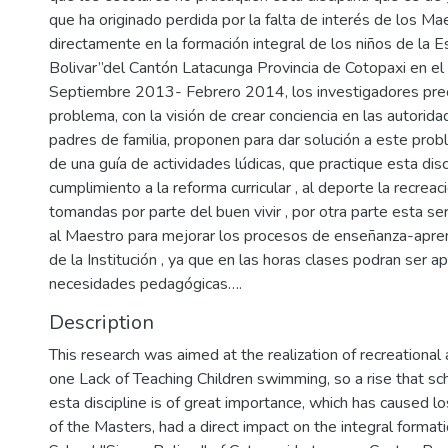
que ha originado perdida por la falta de interés de los Mae
directamente en la formación integral de los niños de la 
Bolivar”del Cantón Latacunga Provincia de Cotopaxi en el 
Septiembre 2013- Febrero 2014, los investigadores pr
problema, con la visión de crear conciencia en las autorid
padres de familia, proponen para dar solución a este prob
de una guía de actividades lúdicas, que practique esta disc
cumplimiento a la reforma curricular , al deporte la recrea
tomandas por parte del buen vivir , por otra parte esta se
al Maestro para mejorar los procesos de enseñanza-apren
de la Institución , ya que en las horas clases podran ser ap
necesidades pedagógicas….
Description
This research was aimed at the realization of recreational 
one Lack of Teaching Children swimming, so a rise that sc
esta discipline is of great importance, which has caused lo
of the Masters, had a direct impact on the integral formati