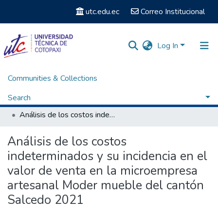
utc.edu.ec
Correo Institucional
Log In
Communities & Collections
Home
Facultad de Ciencias Administrativas y Económicas
Carrera Licenciatura en Contabilidad y Auditoria
Search
Titulación - Licenciatura en Contabilidad y Auditoria
Análisis de los costos indeterminados y su incidencia en el valor de venta en la microempresa artesanal Moder mueble del cantón Salcedo 2021
Statistics
Análisis de los costos
indeterminados y su incidencia en el
valor de venta en la microempresa
artesanal Moder mueble del cantón
Salcedo 2021