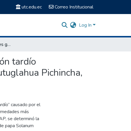
utc.edu.ec
Correo Institucional
Log In
Análisis de componentes genéticos de resistencia al tizón tardío (Phytophthora infestans) en papa (Solanum phureja) Cutuglahua Pichincha, utilizando conjuntos Neutrosóficos SuperHyperSoft.
ón tardío
utuglahua Pichincha,
ardío” causado por el
fermedades más
AP, se determinó la
s de papa Solanum