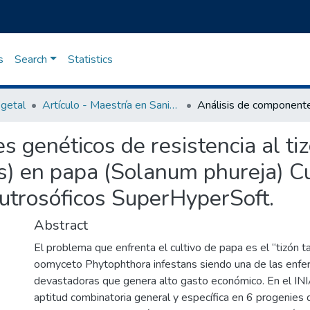
s
Search
Statistics
getal
Artículo - Maestría en Sanidad Vegetal
 genéticos de resistencia al tiz
s) en papa (Solanum phureja) C
eutrosóficos SuperHyperSoft.
Abstract
El problema que enfrenta el cultivo de papa es el “tizón t
oomyceto Phytophthora infestans siendo una de las en
devastadoras que genera alto gasto económico. En el INI
aptitud combinatoria general y específica en 6 progenie