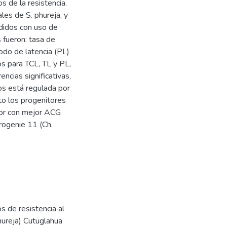
s de la resistencia.
les de S. phureja, y
ndidos con uso de
 fueron: tasa de
íodo de latencia (PL)
os para TCL, TL y PL,
cias significativas,
s está regulada por
nto los progenitores
itor con mejor ACG
rogenie 11 (Ch.
s de resistencia al
hureja) Cutuglahua