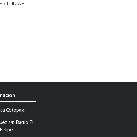
ft.. INIAP, , .
rmación
ica Cotopaxi
ez s/n Barrio El
Felipe.