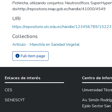
Pichincha, utilizando conjuntos Neutrosóficos SuperHyperSo
doi:http://repositorio.iniap.gob.ec/handle/41000/4549
URI
https://repositorio.utc.edu.ec/handle/123456789/15223
Collections
Artículo - Maestría en Sanidad Vegetal
Full item page
Enlaces de interés
Centro de Info
CES
Universidad Técn
SENESCYT
Av. Simón Rodrígu
Ejido Sector San 