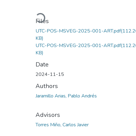
Loading...
Files
UTC-POS-MSVEG-2025-001-ART.pdf
(112.2
KB)
UTC-POS-MSVEG-2025-001-ART.pdf
(112.2
KB)
Date
2024-11-15
Authors
Jaramillo Arias, Pablo Andrés
Advisors
Torres Miño, Carlos Javier