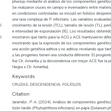
phureja, mediante el análisis de los componentes genético
Se realizaron cruces en campo e invernadero entre materia
en condiciones controladas se inoculó en folíolos despre
una raza compleja de P. infestans. Las variables evaluadas
6
crecimiento de la lesión (TCL), tamaño de lesión (TL), per
e intensidad de esporulación (IE). Los resultados obtenid
6
mostraron que tanto para la ACG y ACE mantuvieron diferen
mostrando que la expresión de los componentes genético
una acción genética aditiva y no aditiva, revelando que ta
y las progenies tienen una conducta diferente. El progen
fue Ch. Amarilla y la descendencia con mejor ACE fue la p
Negra x Ch. Amarilla).
Keywords
CRUZAS
,
DESCENDENCIA
,
FOLÍOLOS
Citation
Jaramillo , P. A. (2024). Análisis de componentes genético
tizón tardío (Phytophthora infestans) en papa (Solanum p