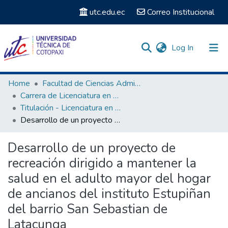
utc.edu.ec
Correo Institucional
(current)
Log In
Communities & Collections
Home
Facultad de Ciencias Administrativas y Humanísticas
Carrera de Licenciatura en Cultura Física
Search
Titulación - Licenciatura en Cultura Física
Desarrollo de un proyecto de recreación dirigido a mantener la salud en el adulto mayor del hogar de ancianos del instituto Estupiñan del barrio San Sebastian de Latacunga
Statistics
Desarrollo de un proyecto de
recreación dirigido a mantener la
salud en el adulto mayor del hogar
de ancianos del instituto Estupiñan
del barrio San Sebastian de
Latacunga