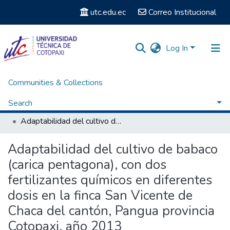
utc.edu.ec
Correo Institucional
Log In
Communities & Collections
Home
Facultad de Ciencias Agropecuarias y Recursos Naturales
Carrera de Ingeniería Agronómica
Search
Titulación - Ingeniería Agronómica
Adaptabilidad del cultivo de babaco (carica pentagona), con dos fertilizantes químicos en diferentes dosis en la finca San Vicente de Chaca del cantón, Pangua provincia Cotopaxi, año 2013
Statistics
Adaptabilidad del cultivo de babaco
(carica pentagona), con dos
fertilizantes químicos en diferentes
dosis en la finca San Vicente de
Chaca del cantón, Pangua provincia
Cotopaxi, año 2013