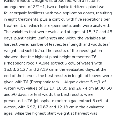
Random Block Design was proposed, with a factorial
arrangement of 2*2+1, two edaphic fertilizers, plus two
foliar organic fertilizers with two application doses, resulting
in eight treatments, plus a control, with five repetitions per
treatment. of which four experimental units were analyzed.
The variables that were evaluated at ages of 15, 30 and 45
days: plant height, leaf length and width, the variables at
harvest were: number of leaves, leaf length and width, leaf
weight and yield tn/ha. The results of the investigation
showed that the highest plant height presented T6
(Phosphoric rock + Algae extract 5 cc/L of water) with
15.58, 21.27 and 27.19 cm in the evaluated days, at the
end of the harvest the best results in length of leaves were
given with T6 (Phosphoric rock + Algae extract 5 cc/L of
water) with values of 12.17, 18.89 and 26.74 cm at 30, 60
and 90 days; for leaf width, the best results were
presented in T6 (phosphate rock + algae extract 5 cc/L of
water), with 6.97, 10.87 and 12.18 cm in the evaluated
ages; while the highest plant weight at harvest was