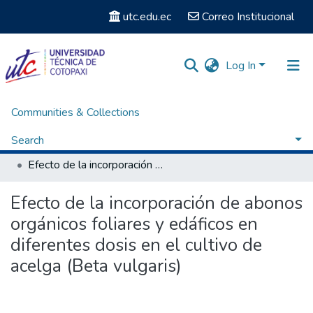
utc.edu.ec
Correo Institucional
Log In
Communities & Collections
Home
Facultad de Ciencias Agropecuarias y Recursos Naturales
Carrera de Ingeniería Agronómica
Search
Titulación - Ingeniería Agronómica
Efecto de la incorporación de abonos orgánicos foliares y edáficos en diferentes dosis en el cultivo de acelga (Beta vulgaris)
Statistics
Efecto de la incorporación de abonos
orgánicos foliares y edáficos en
diferentes dosis en el cultivo de
acelga (Beta vulgaris)