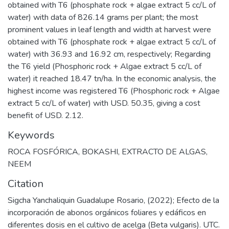
obtained with T6 (phosphate rock + algae extract 5 cc/L of
water) with data of 826.14 grams per plant; the most
prominent values in leaf length and width at harvest were
obtained with T6 (phosphate rock + algae extract 5 cc/L of
water) with 36.93 and 16.92 cm, respectively; Regarding
the T6 yield (Phosphoric rock + Algae extract 5 cc/L of
water) it reached 18.47 tn/ha. In the economic analysis, the
highest income was registered T6 (Phosphoric rock + Algae
extract 5 cc/L of water) with USD. 50.35, giving a cost
benefit of USD. 2.12.
Keywords
ROCA FOSFÓRICA
,
BOKASHI
,
EXTRACTO DE ALGAS
,
NEEM
Citation
Sigcha Yanchaliquin Guadalupe Rosario, (2022); Efecto de la
incorporación de abonos orgánicos foliares y edáficos en
diferentes dosis en el cultivo de acelga (Beta vulgaris). UTC.