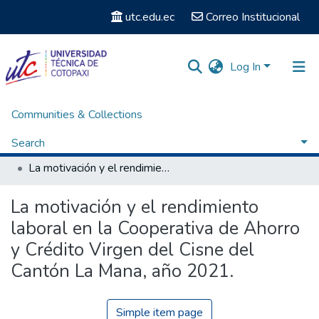
utc.edu.ec
Correo Institucional
Log In
Communities & Collections
Home
Facultad de Ciencias Administrativas y Económicas
Carrera de Licenciatura en Comercio
Search
Titulación - Licenciatura en Comercio
La motivación y el rendimiento laboral en la Cooperativa de Ahorro y Crédito Virgen del Cisne del Cantón La Mana, año 2021.
Statistics
La motivación y el rendimiento
laboral en la Cooperativa de Ahorro
y Crédito Virgen del Cisne del
Cantón La Mana, año 2021.
Simple item page