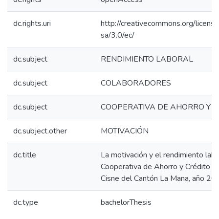
dc.rights.uri
http://creativecommons.org/licens
sa/3.0/ec/
dc.subject
RENDIMIENTO LABORAL
dc.subject
COLABORADORES
dc.subject
COOPERATIVA DE AHORRO Y C
dc.subject.other
MOTIVACIÓN
dc.title
La motivación y el rendimiento labo
Cooperativa de Ahorro y Crédito V
Cisne del Cantón La Mana, año 20
dc.type
bachelorThesis