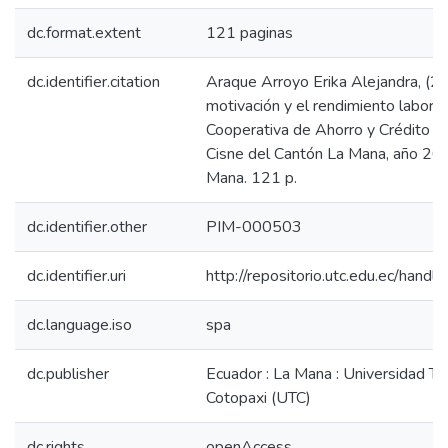
dc.format.extent
121 paginas
dc.identifier.citation
Araque Arroyo Erika Alejandra, (2
motivación y el rendimiento laboral
Cooperativa de Ahorro y Crédito V
Cisne del Cantón La Mana, año 20
Mana. 121 p.
dc.identifier.other
PIM-000503
dc.identifier.uri
http://repositorio.utc.edu.ec/han
dc.language.iso
spa
dc.publisher
Ecuador : La Mana : Universidad Té
Cotopaxi (UTC)
dc.rights
openAccess