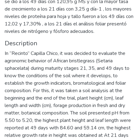
se dio a los 49 días con 120,95 g MS y con la mayor tasa
de crecimiento a los 21 días con 3,25 g día-1 , los mayores
niveles de proteína para hoja y tallo fueron a los 49 días con
12,02 y 17,30% , a los 21 días el análisis foliar presentó
niveles de nitrógeno y fósforo adecuados.
Description
In “Recinto” Capilla Chico, it was decided to evaluate the
agronomic behavior of African bristlegrass (Setaria
sphacelata) during maturity stages 21, 35, and 49 days to
know the conditions of the soil where it develops, to
establish the growth indicators, bromatological and foliar
composition. For this, it was taken a soil analysis at the
beginning and the end of the trial, plant height (cm), leaf
length and width (cm), forage production in fresh and dry
matter, botanical composition. The soil presented pH from
5.50 to 5.20, the highest plant height and leaf length were
reported at 49 days with 84.60 and 59.14 cm, the highest
relative growth rate in height was obtained at At 21 days