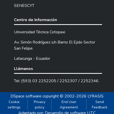
SENESCYT
Centro de Información
Universidad Técnica Cotopaxi
Av. Simón Rodríguez s/n Barrio El Ejido Sector
San Felipe.
Latacunga - Ecuador
Llámanos
Tel: (593) 03 2252205 / 2252307 / 2252346.
DSpace software
copyright © 2002-2026
LYRASIS
Cookie
Privacy
End User
Send
settings
policy
Agreement
Feedback
Adaptado por: Desarrollo de software U.T.C