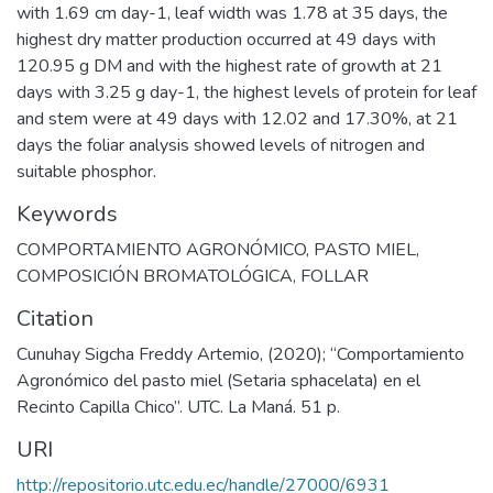
with 1.69 cm day-1, leaf width was 1.78 at 35 days, the
highest dry matter production occurred at 49 days with
120.95 g DM and with the highest rate of growth at 21
days with 3.25 g day-1, the highest levels of protein for leaf
and stem were at 49 days with 12.02 and 17.30%, at 21
days the foliar analysis showed levels of nitrogen and
suitable phosphor.
Keywords
COMPORTAMIENTO AGRONÓMICO
,
PASTO MIEL
,
COMPOSICIÓN BROMATOLÓGICA
,
FOLLAR
Citation
Cunuhay Sigcha Freddy Artemio, (2020); “Comportamiento
Agronómico del pasto miel (Setaria sphacelata) en el
Recinto Capilla Chico”. UTC. La Maná. 51 p.
URI
http://repositorio.utc.edu.ec/handle/27000/6931