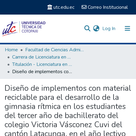
utc.edu.ec
Correo Institucional
(current)
Log In
Communities & Collections
Home
Facultad de Ciencias Administrativas y Humanísticas
Carrera de Licenciatura en Cultura Física
Search
Titulación - Licenciatura en Cultura Física
Diseño de implementos con material reciclable para el desarrollo de la gimnasia rítmica en los estudiantes del tercer año de bachillerato del colegio Victoria Vásconez Cuvi del cantón Latacunga, en el año lectivo 2013-2014
Statistics
Diseño de implementos con material
reciclable para el desarrollo de la
gimnasia rítmica en los estudiantes
del tercer año de bachillerato del
colegio Victoria Vásconez Cuvi del
cantón Latacunga, en el año lectivo