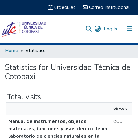
utc.edu.ec
Correo Institucional
(current)
Log In
Communities & Collections
Home
Statistics
Search
Statistics for Universidad Técnica de
Cotopaxi
Total visits
views
Manual de instrumentos, objetos,
800
materiales, funciones y usos dentro de un
laboratorio de ciencias naturales en la