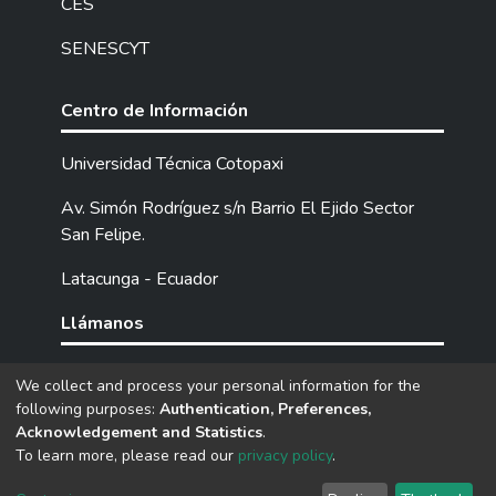
CES
SENESCYT
Centro de Información
Universidad Técnica Cotopaxi
Av. Simón Rodríguez s/n Barrio El Ejido Sector
San Felipe.
Latacunga - Ecuador
Llámanos
Tel: (593) 03 2252205 / 2252307 / 2252346.
We collect and process your personal information for the
following purposes:
Authentication, Preferences,
Acknowledgement and Statistics
.
DSpace software
copyright © 2002-2026
LYRASIS
To learn more, please read our
privacy policy
.
Cookie
Privacy
End User
Send
settings
policy
Agreement
Feedback