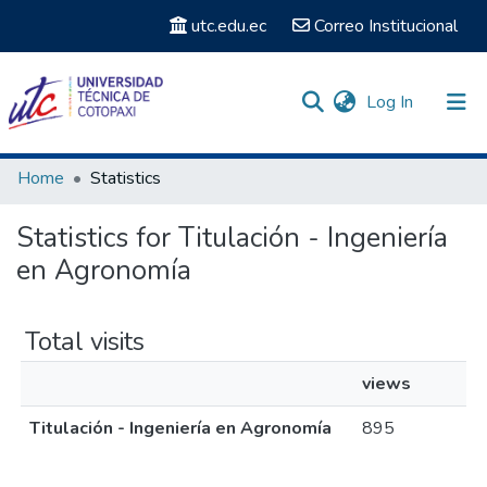
utc.edu.ec
Correo Institucional
(current)
Log In
Communities & Collections
Home
Statistics
Search
Statistics for Titulación - Ingeniería
en Agronomía
Total visits
views
Titulación - Ingeniería en Agronomía
895