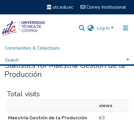
utc.edu.ec
Correo Institucional
Log In
Communities & Collections
Home
Statistics
Search
Statistics for Maestría Gestión de la
Producción
Total visits
views
Maestría Gestión de la Producción
63