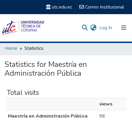
utc.edu.ec
Correo Institucional
(current)
Log In
Communities & Collections
Home
Statistics
Search
Statistics for Maestría en
Administración Pública
Total visits
views
Maestría en Administración Pública
96