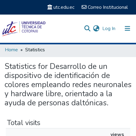
utc.edu.ec
Correo Institucional
(current)
Log In
Communities & Collections
Home
Statistics
Search
Statistics for Desarrollo de un
dispositivo de identificación de
colores empleando redes neuronales
y hardware libre, orientado a la
ayuda de personas daltónicas.
Total visits
views